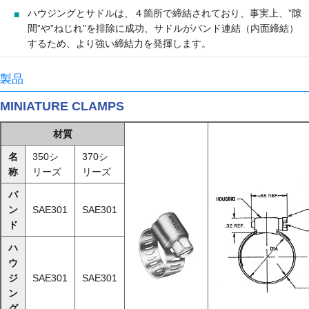
ハウジングとサドルは、４箇所で締結されており、事実上、”隙
間”や”ねじれ”を排除に成功、サドルがバンド連結（内面締結）
するため、より強い締結力を発揮します。
製品
MINIATURE CLAMPS
材質
名
350シ
370シ
称
リーズ
リーズ
バ
ン
SAE301
SAE301
ド
ハ
ウ
ジ
SAE301
SAE301
ン
グ