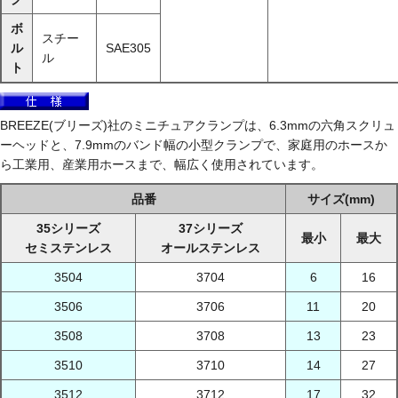
ボ
スチー
ル
SAE305
ル
ト
BREEZE(ブリーズ)社のミニチュアクランプは、6.3mmの六角スクリュ
ーヘッドと、7.9mmのバンド幅の小型クランプで、家庭用のホースか
ら工業用、産業用ホースまで、幅広く使用されています。
品番
サイズ(mm)
35シリーズ
37シリーズ
最小
最大
セミステンレス
オールステンレス
3504
3704
6
16
3506
3706
11
20
3508
3708
13
23
3510
3710
14
27
3512
3712
17
32