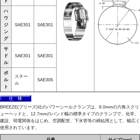
ド
ハ
ウ
ジ
SAE301
SAE301
ン
グ
サ
ド
SAE301
SAE301
ル
ボ
スチー
ル
SAE305
ル
ト
BREEZE(ブリーズ)社のパワーシールクランプは、8.0mmの六角スクリ
ューヘッドと、12.7mmのバンド幅の標準タイプのクランプで、化学、
建設、弱電関係をはじめ、空調配管、下水管等の締結用として、幅広く
使用されています。
品番
サイズ(mm)